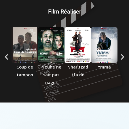
Film Réaliser
Coup de
Nouhe ne
Nhar tzad
Ymma
tampon
sait pas
tfa do
nager