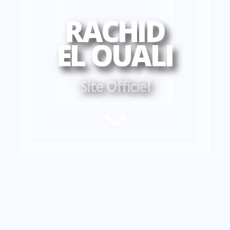
RACHID
EL OUALI
Site Officiel